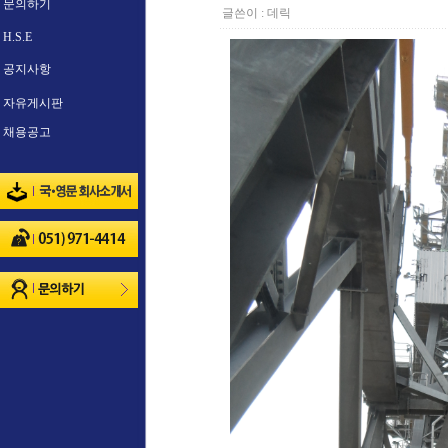
문의하기
글쓴이 :
데릭
H.S.E
공지사항
자유게시판
채용공고